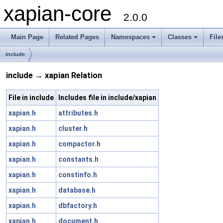
xapian-core
2.0.0
Main Page
Related Pages
Namespaces
Classes
File
include
include → xapian Relation
File in include
Includes file in include/xapian
xapian.h
attributes.h
xapian.h
cluster.h
xapian.h
compactor.h
xapian.h
constants.h
xapian.h
constinfo.h
xapian.h
database.h
xapian.h
dbfactory.h
xapian.h
document.h